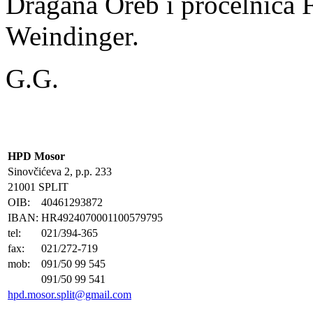
Dragana Oreb i procelnica F
Weindinger.
G.G.
HPD Mosor
Sinovčićeva 2, p.p. 233
21001 SPLIT
OIB:
40461293872
IBAN:
HR4924070001100579795
tel:
021/394-365
fax:
021/272-719
mob:
091/50 99 545
091/50 99 541
hpd.mosor.split@gmail.com