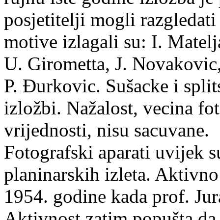
posjetitelji mogli razgledat
motive izlagali su: I. Matelj
U. Girometta, J. Novakovic,
P. Đurkovic. Sušacke i spli
izložbi. Nažalost, vecina fo
vrijednosti, nisu sacuvane.
Fotografski aparati uvijek su
planinarskih izleta. Aktivno
1954. godine kada prof. Jur
Aktivnost zatim popušta da