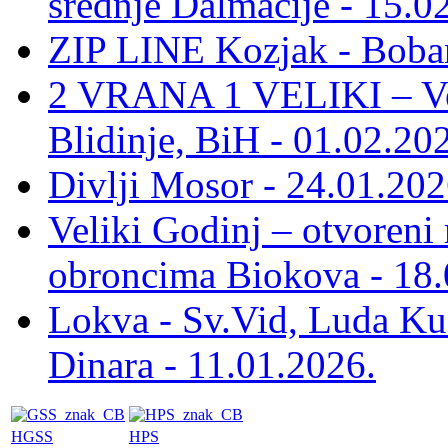
srednje Dalmacije - 15.0
ZIP LINE Kozjak - Boban
2 VRANA 1 VELIKI – Vel
Blidinje, BiH - 01.02.20
Divlji Mosor - 24.01.202
Veliki Godinj – otvoreni
obroncima Biokova - 18.
Lokva - Sv.Vid, Luda Ku
Dinara - 11.01.2026.
HGSS
HPS