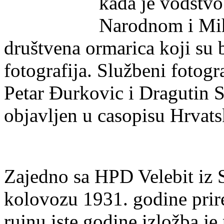
kada je vodstvo
Narodnom i Mih
društvena ormarica koji su b
fotografija. Službeni fotogra
Petar Đurkovic i Dragutin St
objavljen u casopisu Hrvats
Zajedno sa HPD Velebit iz S
kolovozu 1931. godine prir
rujnu iste godine izložba je 