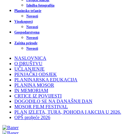
Povijest sekcije
Izložba fotografija
Planinsko trčanje
Novosti
Visokogorci
Novosti
Gospodarstvena
Novosti
Zaštita prirode
Novosti
NASLOVNICA
O DRUŠTVU
UČLANJENJE
PENJAČKI ODSJEK
PLANINARSKA EDUKACIJA
PLANINA MOSOR
IN MEMORIAM
CRTICE IZ POVIJESTI
DOGODILO SE NA DANAŠNJI DAN
MOSOR FILM FESTIVAL
PLAN IZLETA, TURA, POHODA I AKCIJA U 2026.
OPŠ proljeće 2026