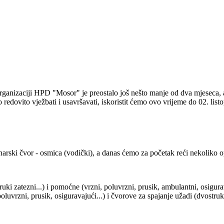
ganizaciji HPD "Mosor" je preostalo još nešto manje od dva mjeseca, a k
o redovito vježbati i usavršavati, iskoristit ćemo ovo vrijeme do 02. lis
narski čvor - osmica (vodički), a danas ćemo za početak reći nekoliko op
ki zatezni...) i pomoćne (vrzni, poluvrzni, prusik, ambulantni, osigur
oluvrzni, prusik, osiguravajući...) i čvorove za spajanje užadi (dvostruk