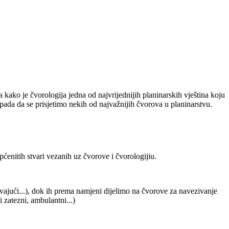
ako je čvorologija jedna od najvrijednijih planinarskih vještina koju
topada da se prisjetimo nekih od najvažnijih čvorova u planinarstvu.
ćenitih stvari vezanih uz čvorove i čvorologijiu.
avajući...), dok ih prema namjeni dijelimo na čvorove za navezivanje
i zatezni, ambulantni...)