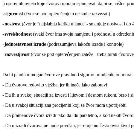
5 osnovnih uvjeta koje čvorovi moraju ispunjavati da bi se našli u pri
-
sigurnost
(čvor se pod opterećenjem ne smije razvezati)
-
nosivost
(čvor je ''najslabija karika u lancu''- smanjuje nosivost i do
-
svrsishodnost
(svaki čvor ima svoju namjenu i prednosti u određenim 
-
jednostavnost izrade
(podrazumijeva lakoću izrade i kontrole)
-
razvezljivost
(čvor se pod opterećenjem zateže - treba birati čvorov
Da bi planinar mogao čvorove pravilno i sigurno primijeniti on mora:
- Da čvorove redovito vježba, jer ih inače lako zaboravi
- Da ih u svakoj situaciji za izvesti i lijevom i desnom rukom, brzo i s
- Da u svakoj situaciji zna procijeniti koji se čvor mora upotrijebiti
- Da pramenove čvora izradi tako da idu paralelno, a kod nekih čvorov
- Da u izradi čvorova ne bude površan, jer o njemu često ovisi život 