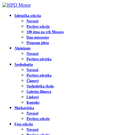
Izletnička sekcija
Novosti
Povijest sekcije
100 žena na vrh Mosora
Dan mosoraša
Program izleta
Alpinizam
Novosti
Povijest odsjeka
Speleologija
Novosti
Povijest odsjeka
Članovi
Speleološka škola
Galerija filmova
Linkovi
Kontakt
Markacijska
Novosti
Povijest sekcije
Foto sekcija
Novosti