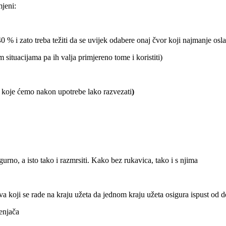
mjeni:
 40 % i zato treba težiti da se uvijek odabere onaj čvor koji najmanje osla
situacijama pa ih valja primjereno tome i koristiti)
e koje ćemo nakon upotrebe lako razvezati
)
igurno, a isto tako i razmrsiti. Kako bez rukavica, tako i s njima
a koji se rade na kraju užeta da jednom kraju užeta osigura ispust od de
penjača