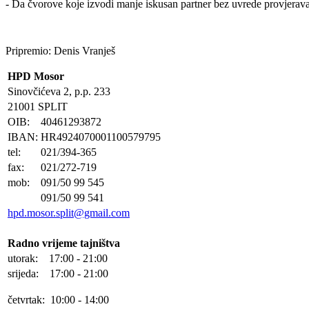
- Da čvorove koje izvodi manje iskusan partner bez uvrede provjerav
Pripremio: Denis Vranješ
HPD Mosor
Sinovčićeva 2, p.p. 233
21001 SPLIT
OIB:
40461293872
IBAN:
HR4924070001100579795
tel:
021/394-365
fax:
021/272-719
mob:
091/50 99 545
091/50 99 541
hpd.mosor.split@gmail.com
Radno vrijeme tajništva
utorak: 17:00 - 21:00
srijeda: 17:00 - 21:00
četvrtak: 10:00 - 14:00