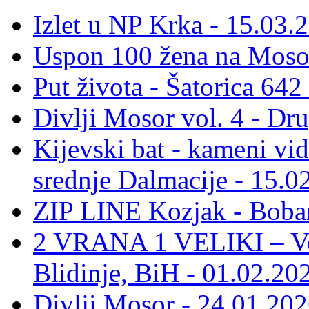
Izlet u NP Krka - 15.03.
Uspon 100 žena na Moso
Put života - Šatorica 64
Divlji Mosor vol. 4 - Dr
Kijevski bat - kameni vid
srednje Dalmacije - 15.0
ZIP LINE Kozjak - Boban
2 VRANA 1 VELIKI – Vel
Blidinje, BiH - 01.02.20
Divlji Mosor - 24.01.202