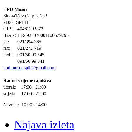
HPD Mosor
Sinovčićeva 2, p.p. 233
21001 SPLIT
OIB:
40461293872
IBAN:
HR4924070001100579795
tel:
021/394-365
fax:
021/272-719
mob:
091/50 99 545
091/50 99 541
hpd.mosor.split@gmail.com
Radno vrijeme tajništva
utorak: 17:00 - 21:00
srijeda: 17:00 - 21:00
četvrtak: 10:00 - 14:00
Najava izleta