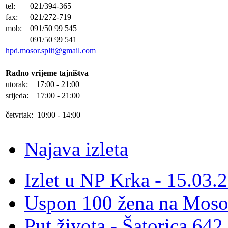
tel:
021/394-365
fax:
021/272-719
mob:
091/50 99 545
091/50 99 541
hpd.mosor.split@gmail.com
Radno vrijeme tajništva
utorak: 17:00 - 21:00
srijeda: 17:00 - 21:00
četvrtak: 10:00 - 14:00
Najava izleta
Izlet u NP Krka - 15.03.
Uspon 100 žena na Moso
Put života - Šatorica 64