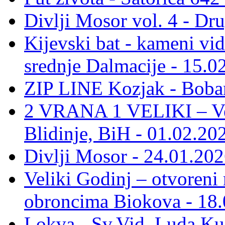
Divlji Mosor vol. 4 - Dr
Kijevski bat - kameni vid
srednje Dalmacije - 15.0
ZIP LINE Kozjak - Boban
2 VRANA 1 VELIKI – Vel
Blidinje, BiH - 01.02.20
Divlji Mosor - 24.01.202
Veliki Godinj – otvoreni
obroncima Biokova - 18.
Lokva - Sv.Vid, Luda Ku