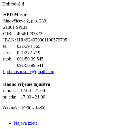
Dobrodošli!
HPD Mosor
Sinovčićeva 2, p.p. 233
21001 SPLIT
OIB:
40461293872
IBAN:
HR4924070001100579795
tel:
021/394-365
fax:
021/272-719
mob:
091/50 99 545
091/50 99 541
hpd.mosor.split@gmail.com
Radno vrijeme tajništva
utorak: 17:00 - 21:00
srijeda: 17:00 - 21:00
četvrtak: 10:00 - 14:00
Najava izleta