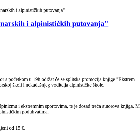
narskih i alpinističkih putovanja"
narskih i alpinističkih putovanja"
s početkom u 19h održat će se splitska promocija knjige "Ekstrem – zap
koj školi i nekadašnjeg voditelja alpinističke škole.
lpinizmu i ekstremnim sportovima, te je dosad treća autorova knjiga. Mo
pinističkim poduhvatima.
jeni od 15 €.