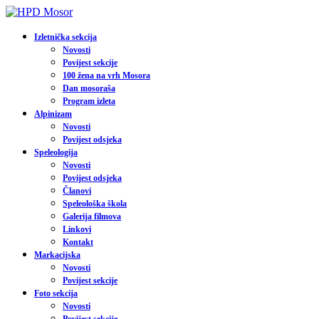
Izletnička sekcija
Novosti
Povijest sekcije
100 žena na vrh Mosora
Dan mosoraša
Program izleta
Alpinizam
Novosti
Povijest odsjeka
Speleologija
Novosti
Povijest odsjeka
Članovi
Speleološka škola
Galerija filmova
Linkovi
Kontakt
Markacijska
Novosti
Povijest sekcije
Foto sekcija
Novosti