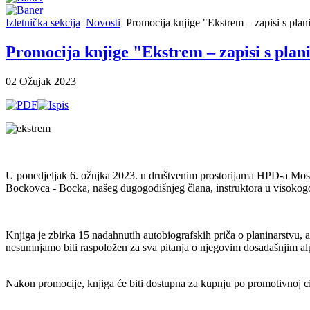
Izletnička sekcija
Novosti
Promocija knjige "Ekstrem – zapisi s plani
Promocija knjige "Ekstrem – zapisi s plani
02 Ožujak 2023
U ponedjeljak 6. ožujka 2023. u društvenim prostorijama HPD-a Mosor 
Bockovca - Bocka, našeg dugogodišnjeg člana, instruktora u visokogors
Knjiga je zbirka 15 nadahnutih autobiografskih priča o planinarstvu, a
nesumnjamo biti raspoložen za sva pitanja o njegovim dosadašnjim al
Nakon promocije, knjiga će biti dostupna za kupnju po promotivnoj ci