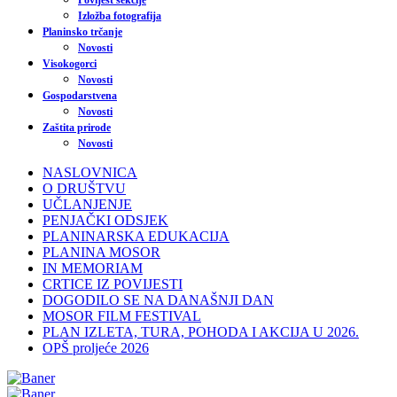
Povijest sekcije
Izložba fotografija
Planinsko trčanje
Novosti
Visokogorci
Novosti
Gospodarstvena
Novosti
Zaštita prirode
Novosti
NASLOVNICA
O DRUŠTVU
UČLANJENJE
PENJAČKI ODSJEK
PLANINARSKA EDUKACIJA
PLANINA MOSOR
IN MEMORIAM
CRTICE IZ POVIJESTI
DOGODILO SE NA DANAŠNJI DAN
MOSOR FILM FESTIVAL
PLAN IZLETA, TURA, POHODA I AKCIJA U 2026.
OPŠ proljeće 2026