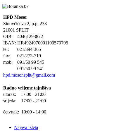
HPD Mosor
Sinovčićeva 2, p.p. 233
21001 SPLIT
OIB:
40461293872
IBAN:
HR4924070001100579795
tel:
021/394-365
fax:
021/272-719
mob:
091/50 99 545
091/50 99 541
hpd.mosor.split@gmail.com
Radno vrijeme tajništva
utorak: 17:00 - 21:00
srijeda: 17:00 - 21:00
četvrtak: 10:00 - 14:00
Najava izleta