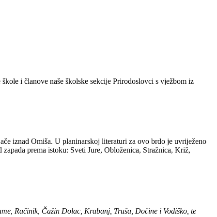
 škole i članove naše školske sekcije Prirodoslovci s vježbom iz
ače iznad Omiša. U planinarskoj literaturi za ovo brdo je uvriježeno
d zapada prema istoku: Sveti Jure, Obloženica, Stražnica, Križ,
dume, Račinik, Čažin Dolac, Krabanj, Truša, Dočine i Vodiško, te