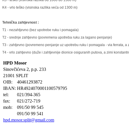
K4 - vrlo teško (visinska razlika veća od 1300 m)
Tehnička zahtjevnost :
T1 - nezahtjevno (bez upotrebe ruku i pomagala)
T2 - srednje zahtjevno (povremena upotreba ruku za lagano penjanje)
T3 - zahtjevno (povremeno penjanje uz upotrebu ruku i pomagala - via ferrata, a
T4 - vrlo zahtjevno (duže i zahtjevnije dionice osiguranih putova, a zimi konstant
HPD Mosor
Sinovčićeva 2, p.p. 233
21001 SPLIT
OIB:
40461293872
IBAN:
HR4924070001100579795
tel:
021/394-365
fax:
021/272-719
mob:
091/50 99 545
091/50 99 541
hpd.mosor.split@gmail.com