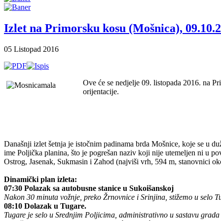
Izlet na Primorsku kosu (Mošnica), 09.10.
05 Listopad 2016
Ove će se nedjelje 09. listopada 2016. na Pr
orijentacije.
Današnji izlet šetnja je istočnim padinama brda Mošnice, koje se u du
ime Poljička planina, što je pogrešan naziv koji nije utemeljen ni u p
Ostrog, Jasenak, Sukmasin i Zahod (najviši vrh, 594 m, stanovnici ok
Dinamički plan izleta:
07:30 Polazak sa autobusne stanice u Sukoišanskoj
Nakon 30 minuta vožnje, preko Žrnovnice i Srinjina, stižemo u selo T
08:10 Dolazak u Tugare.
Tugare je selo u Srednjim Poljicima, administrativno u sastavu grada