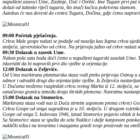
napušteni zaseoci Ume, Zastinje, Osić i Orebić. Ime Tugare prvi put 
dolazi od latinske riječi tuguria, što znači kućica pokrivena slamom.
Autobus će nas dovesti do centra Tugara, Dočina, gdje ćemo napravi
09:00 Početak pješačenja.
Crkva Male gospe nalazi se podalje od naselja kao župna crkva ujedinj
stoljeća, sjeveroistočno od crkve. Na prijevoju južno od crkve nalazi s
09:30 Dolazak u zaseok Ume.
Nakon pola sata hoda doći ćemo u napušteni tugarski zaselak Ume. Ta
iskoristiti da bi napravili prvi dio vježbe iz orjentacije.
12:00 Dolazak u Zeljeviće.
Od Uma markirana planinarska staza vodi preko prijevoja Ostrog u sta
odmor i odraditi drugi dio orjentacijske vježbe. Iz Zeljevića nastavl
U Dućama možemo razgledati crkvu svetog Marka iz 12. stoljeća, sa n
označavao granicu između dvaju ilirskih plemena: Narestina nastan
15:00 Dolazak na Stomoricu.
Markirana staza vodi nas iz Duća strmim usponom prema crkvici Gospe 
Crkva Gospe od sniga sagrađena je u 10. stoljeću. U drugom svjetskom
Gospe od sniga 5. kolovoza 1946, iznad Stomorice pojavio oblak iz koje
Sa Stomorice staza se spušta do sela Naklice i dalje kanjonom potok
naklički težaci na tovarima i mazgama gonili svoje proizvode na omi