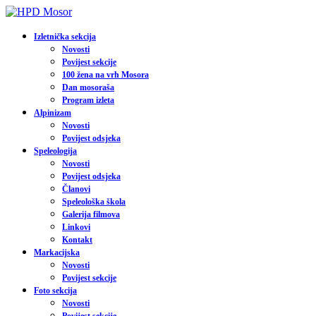
Izletnička sekcija
Novosti
Povijest sekcije
100 žena na vrh Mosora
Dan mosoraša
Program izleta
Alpinizam
Novosti
Povijest odsjeka
Speleologija
Novosti
Povijest odsjeka
Članovi
Speleološka škola
Galerija filmova
Linkovi
Kontakt
Markacijska
Novosti
Povijest sekcije
Foto sekcija
Novosti