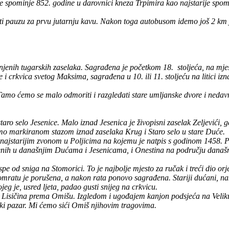
se spominje 852. godine u darovnici kneza Trpimira kao najstarije spo
ti pauzu za prvu jutarnju kavu. Nakon toga autobusom idemo još 2 km 
enih tugarskih zaselaka. Sagrađena je početkom 18. stoljeća, na mjestu
e i crkvica svetog Maksima, sagrađena u 10. ili 11. stoljeću na litici i
mo ćemo se malo odmoriti i razgledati stare umljanske dvore i nedavn
ro selo Jesenice. Malo iznad Jesenica je živopisni zaselak Zeljevići, 
jamo markiranom stazom iznad zaselaka Krug i Staro selo u stare Duće.
ajstarijim zvonom u Poljicima na kojemu je natpis s godinom 1458. Por
jenih u današnjim Dućama i Jesenicama, i Onestina na području današ
od sniga na Stomorici. To je najbolje mjesto za ručak i treći dio orje
ratu je porušena, a nakon rata ponovo sagrađena. Stariji dućani, nakl
g je, usred ljeta, padao gusti snijeg na crkvicu.
a Lisičina prema Omišu. Izgledom i ugođajem kanjon podsjeća na Veliku
ški pazar. Mi ćemo sići Omiš njihovim tragovima.