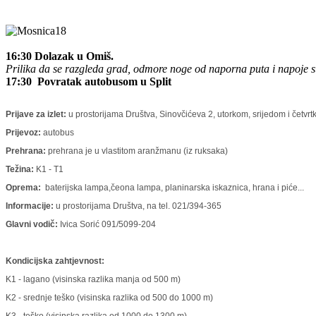
16:30 Dolazak u Omiš.
Prilika da se razgleda grad, odmore noge od naporna puta i napoje 
17:30 Povratak autobusom u Split
Prijave za izlet:
u prostorijama Društva, Sinovčićeva 2, utorkom, srijedom i četvr
Prijevoz:
autobus
Prehrana:
prehrana je u vlastitom aranžmanu (iz ruksaka)
Težina:
K1 - T1
Oprema:
baterijska lampa,čeona lampa, planinarska iskaznica, hrana i piće...
Informacije:
u prostorijama Društva, na tel. 021/394-365
Glavni vodič:
Ivica Sorić 091/5099-204
Kondicijska zahtjevnost:
K1 - lagano (visinska razlika manja od 500 m)
K2 - srednje teško (visinska razlika od 500 do 1000 m)
K3 - teško (visinska razlika od 1000 do 1300 m)