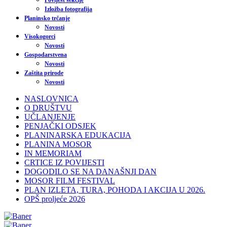
Povijest sekcije
Izložba fotografija
Planinsko trčanje
Novosti
Visokogorci
Novosti
Gospodarstvena
Novosti
Zaštita prirode
Novosti
NASLOVNICA
O DRUŠTVU
UČLANJENJE
PENJAČKI ODSJEK
PLANINARSKA EDUKACIJA
PLANINA MOSOR
IN MEMORIAM
CRTICE IZ POVIJESTI
DOGODILO SE NA DANAŠNJI DAN
MOSOR FILM FESTIVAL
PLAN IZLETA, TURA, POHODA I AKCIJA U 2026.
OPŠ proljeće 2026