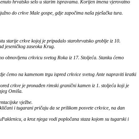
menuto hrvatsko selo u starim ispravama. Korijen imena vjerovatno
južno do crkve Male gospe, gdje započima naša pješačka tura.
 starije crkve kojoj je pripadalo starohrvatsko groblje iz 10.
znad jeseničkog zaseoka Krug.
o obnovljenu crkvicu svetog Roka iz 17. Stoljeća. Stanku ćemo
gdje ćemo na kamenom trgu ispred crkvice svetog Ante napraviti kratki
ed crkve je pronađen rimski granični kamen iz 1. stoljeća koji je
njeg Omiša.
ntacijske vježbe.
ičani i tugarani pričaju da se prilikom posvete crkvice, na dan
Paklenicu, a kroz njega vodi popločana staza kojom su tugarski i