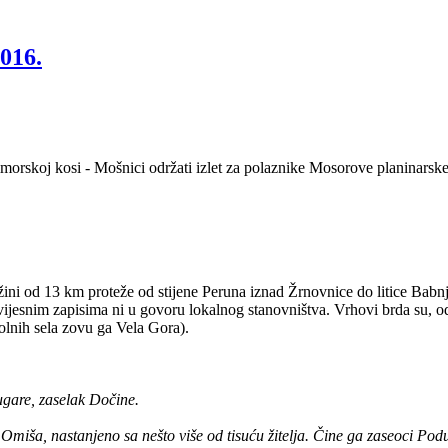
2016.
imorskoj kosi - Mošnici održati izlet za polaznike Mosorove planinarske
žini od 13 km proteže od stijene Peruna iznad Žrnovnice do litice Babnj
ovijesnim zapisima ni u govoru lokalnog stanovništva. Vrhovi brda su, o
olnih sela zovu ga Vela Gora).
ugare, zaselak Dočine.
 Omiša, nastanjeno sa nešto više od tisuću žitelja. Čine ga zaseoci Po