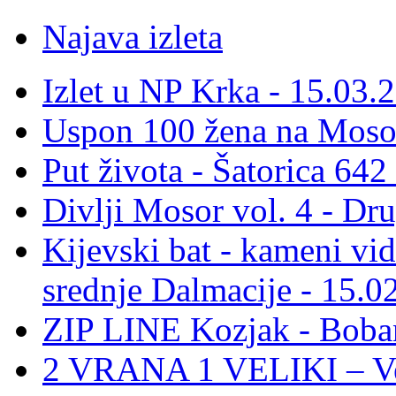
Najava izleta
Izlet u NP Krka - 15.03.
Uspon 100 žena na Moso
Put života - Šatorica 64
Divlji Mosor vol. 4 - Dr
Kijevski bat - kameni vid
srednje Dalmacije - 15.0
ZIP LINE Kozjak - Boban
2 VRANA 1 VELIKI – Vel