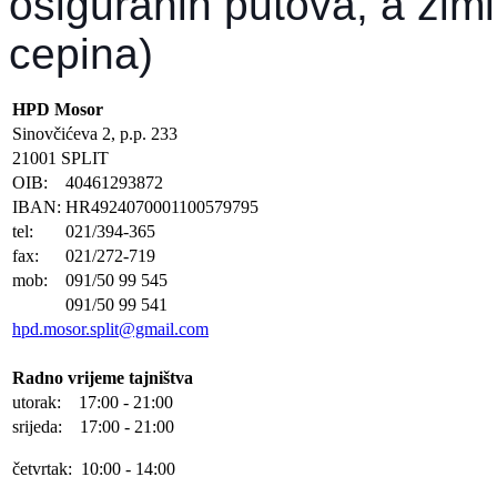
osiguranih putova, a zim
cepina)
HPD Mosor
Sinovčićeva 2, p.p. 233
21001 SPLIT
OIB:
40461293872
IBAN:
HR4924070001100579795
tel:
021/394-365
fax:
021/272-719
mob:
091/50 99 545
091/50 99 541
hpd.mosor.split@gmail.com
Radno vrijeme tajništva
utorak: 17:00 - 21:00
srijeda: 17:00 - 21:00
četvrtak: 10:00 - 14:00