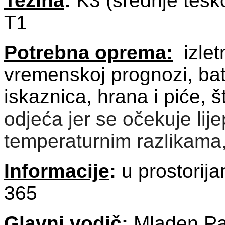
Težina
:
K3 (srednje tešk
T1
Potrebna oprema:
izlet
vremenskoj prognozi, bat
iskaznica, hrana i piće, 
odjeća jer se očekuje lije
temperaturnim razlikama
Informacije
:
u prostorija
365
Glavni vodič
:
Mladen Pal