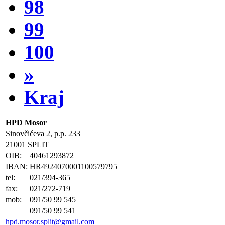
98
99
100
»
Kraj
HPD Mosor
Sinovčićeva 2, p.p. 233
21001 SPLIT
OIB:
40461293872
IBAN:
HR4924070001100579795
tel:
021/394-365
fax:
021/272-719
mob:
091/50 99 545
091/50 99 541
hpd.mosor.split@gmail.com