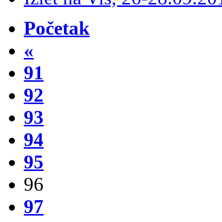
Početak
«
91
92
93
94
95
96
97