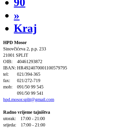
90
»
Kraj
HPD Mosor
Sinovčićeva 2, p.p. 233
21001 SPLIT
OIB:
40461293872
IBAN:
HR4924070001100579795
tel:
021/394-365
fax:
021/272-719
mob:
091/50 99 545
091/50 99 541
hpd.mosor.split@gmail.com
Radno vrijeme tajništva
utorak: 17:00 - 21:00
srijeda: 17:00 - 21:00