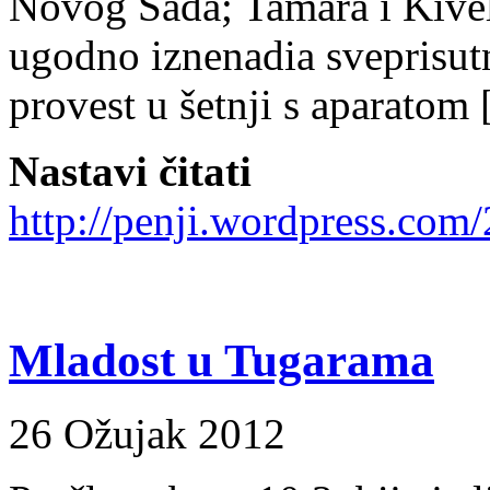
Novog Sada; Tamara i Kivela 
ugodno iznenadia sveprisutni
provest u šetnji s aparatom [
Nastavi čitati
http://penji.wordpress.com
Mladost u Tugarama
26 Ožujak 2012