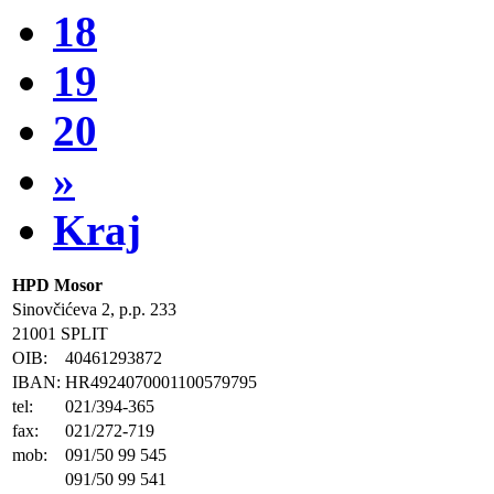
18
19
20
»
Kraj
HPD Mosor
Sinovčićeva 2, p.p. 233
21001 SPLIT
OIB:
40461293872
IBAN:
HR4924070001100579795
tel:
021/394-365
fax:
021/272-719
mob:
091/50 99 545
091/50 99 541