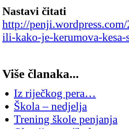
Nastavi čitati
http://penji.wordpress.co
ili-kako-je-kerumova-kesa-s
Više članaka...
Iz riječkog pera…
Škola – nedjelja
Trening škole penjanja