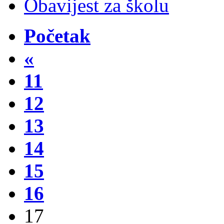
Obavijest za školu
Početak
«
11
12
13
14
15
16
17