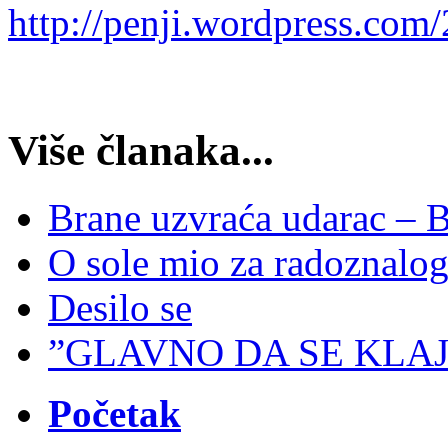
http://penji.wordpress.com
Više članaka...
Brane uzvraća udarac – 
O sole mio za radoznalo
Desilo se
”GLAVNO DA SE KLAJ
Početak