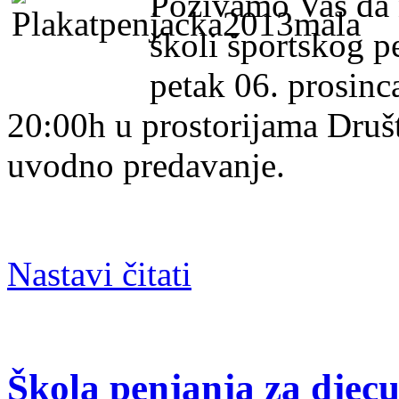
Pozivamo Vas da 
školi športskog p
petak 06. prosinc
20:00h u prostorijama Društ
uvodno predavanje.
Nastavi čitati
Škola penjanja za djec