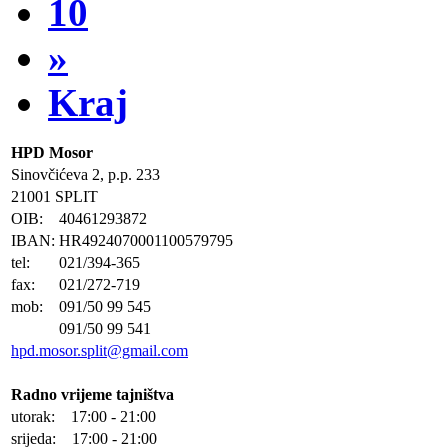
10
»
Kraj
HPD Mosor
Sinovčićeva 2, p.p. 233
21001 SPLIT
OIB:
40461293872
IBAN:
HR4924070001100579795
tel:
021/394-365
fax:
021/272-719
mob:
091/50 99 545
091/50 99 541
hpd.mosor.split@gmail.com
Radno vrijeme tajništva
utorak: 17:00 - 21:00
srijeda: 17:00 - 21:00