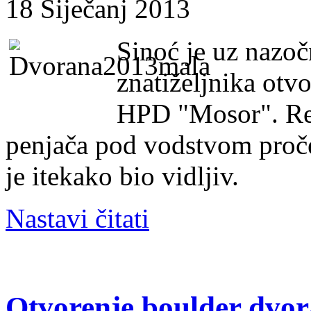
18 Siječanj 2013
Sinoć je uz nazoč
znatiželjnika otv
HPD "Mosor". Rez
penjača pod vodstvom proče
je itekako bio vidljiv.
Nastavi čitati
Otvorenje boulder dvo