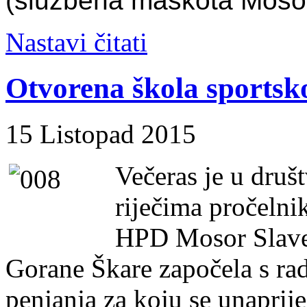
(službena maskota Mosor
Nastavi čitati
Otvorena škola sportsk
15 Listopad 2015
Večeras je u dru
riječima pročelni
HPD Mosor Slaven
Gorane Škare započela s ra
penjanja za koju se unaprije