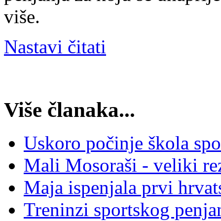
više.
Nastavi čitati
Više članaka...
Uskoro počinje škola spo
Mali Mosoraši - veliki rez
Maja ispenjala prvi hrvat
Treninzi sportskog penja