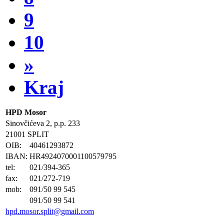
9
10
»
Kraj
HPD Mosor
Sinovčićeva 2, p.p. 233
21001 SPLIT
OIB:
40461293872
IBAN:
HR4924070001100579795
tel:
021/394-365
fax:
021/272-719
mob:
091/50 99 545
091/50 99 541
hpd.mosor.split@gmail.com