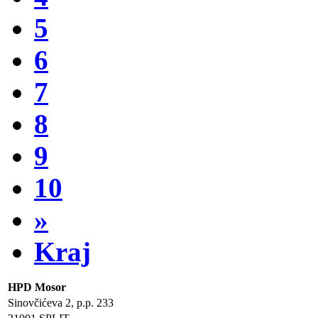
5
6
7
8
9
10
»
Kraj
HPD Mosor
Sinovčićeva 2, p.p. 233