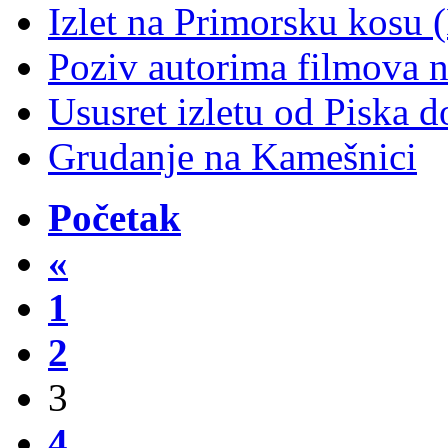
Izlet na Primorsku kosu 
Poziv autorima filmova 
Ususret izletu od Piska d
Grudanje na Kamešnici
Početak
«
1
2
3
4