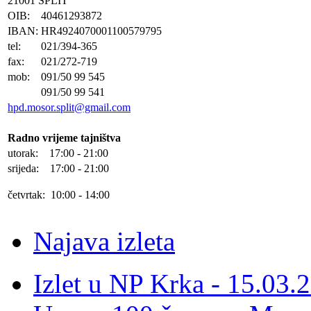
21001 SPLIT
OIB:
40461293872
IBAN:
HR4924070001100579795
tel:
021/394-365
fax:
021/272-719
mob:
091/50 99 545
091/50 99 541
hpd.mosor.split@gmail.com
Radno vrijeme tajništva
utorak: 17:00 - 21:00
srijeda: 17:00 - 21:00
četvrtak: 10:00 - 14:00
Najava izleta
Izlet u NP Krka - 15.03.