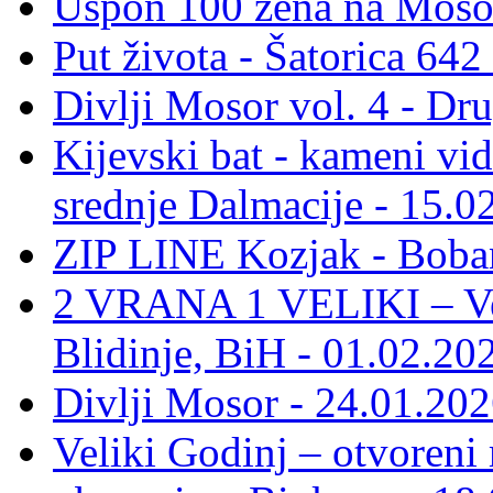
Uspon 100 žena na Moso
Put života - Šatorica 64
Divlji Mosor vol. 4 - Dr
Kijevski bat - kameni vid
srednje Dalmacije - 15.0
ZIP LINE Kozjak - Boban
2 VRANA 1 VELIKI – Vel
Blidinje, BiH - 01.02.20
Divlji Mosor - 24.01.202
Veliki Godinj – otvoreni