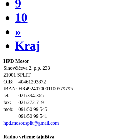
9
10
»
Kraj
HPD Mosor
Sinovčićeva 2, p.p. 233
21001 SPLIT
OIB:
40461293872
IBAN:
HR4924070001100579795
tel:
021/394-365
fax:
021/272-719
mob:
091/50 99 545
091/50 99 541
hpd.mosor.split@gmail.com
Radno vrijeme tajništva