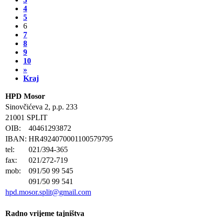
4
5
6
7
8
9
10
»
Kraj
HPD Mosor
Sinovčićeva 2, p.p. 233
21001 SPLIT
OIB:
40461293872
IBAN:
HR4924070001100579795
tel:
021/394-365
fax:
021/272-719
mob:
091/50 99 545
091/50 99 541
hpd.mosor.split@gmail.com
Radno vrijeme tajništva