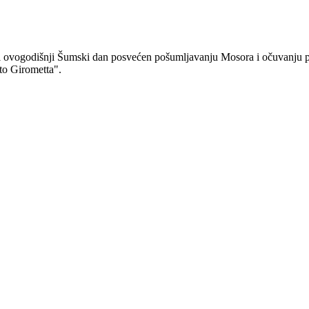
vi ovogodišnji Šumski dan posvećen pošumljavanju Mosora i očuvanju p
to Girometta".