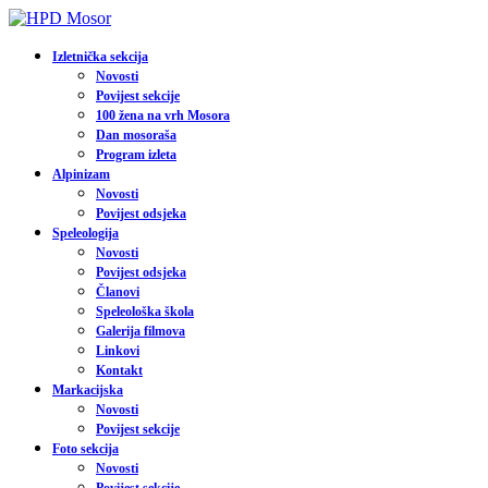
Izletnička sekcija
Novosti
Povijest sekcije
100 žena na vrh Mosora
Dan mosoraša
Program izleta
Alpinizam
Novosti
Povijest odsjeka
Speleologija
Novosti
Povijest odsjeka
Članovi
Speleološka škola
Galerija filmova
Linkovi
Kontakt
Markacijska
Novosti
Povijest sekcije
Foto sekcija
Novosti