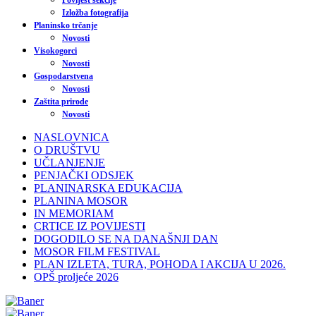
Povijest sekcije
Izložba fotografija
Planinsko trčanje
Novosti
Visokogorci
Novosti
Gospodarstvena
Novosti
Zaštita prirode
Novosti
NASLOVNICA
O DRUŠTVU
UČLANJENJE
PENJAČKI ODSJEK
PLANINARSKA EDUKACIJA
PLANINA MOSOR
IN MEMORIAM
CRTICE IZ POVIJESTI
DOGODILO SE NA DANAŠNJI DAN
MOSOR FILM FESTIVAL
PLAN IZLETA, TURA, POHODA I AKCIJA U 2026.
OPŠ proljeće 2026