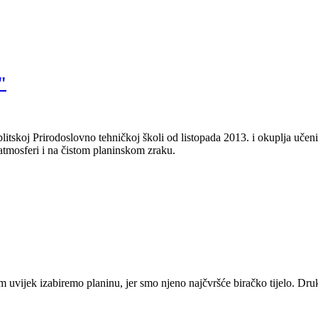
"
plitskoj Prirodoslovno tehničkoj školi od listopada 2013. i okuplja učen
 atmosferi i na čistom planinskom zraku.
om uvijek izabiremo planinu, jer smo njeno najčvršće biračko tijelo. Dru