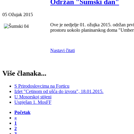
Održan "Šumski dan"
05 Ožujak 2015
Ove je nedjelje 01. ožujka 2015. održan pr
prostoru uokolo planinarskog doma "Umber
Nastavi čitati
Više članaka...
S Prirodoslovcima na Forticu
Izlet "Cetinom od ušća do izvora", 18.01.2015.
U Mosorskoj stijeni
Uspješan 1. MosFF
Početak
«
1
2
3