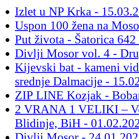
Izlet u NP Krka - 15.03.
Uspon 100 žena na Moso
Put života - Šatorica 64
Divlji Mosor vol. 4 - Dr
Kijevski bat - kameni vid
srednje Dalmacije - 15.0
ZIP LINE Kozjak - Boban
2 VRANA 1 VELIKI – Vel
Blidinje, BiH - 01.02.20
Divlji Mosor - 24.01.202