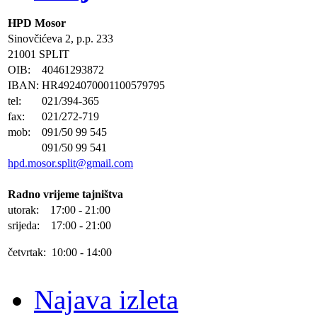
HPD Mosor
Sinovčićeva 2, p.p. 233
21001 SPLIT
OIB:
40461293872
IBAN:
HR4924070001100579795
tel:
021/394-365
fax:
021/272-719
mob:
091/50 99 545
091/50 99 541
hpd.mosor.split@gmail.com
Radno vrijeme tajništva
utorak: 17:00 - 21:00
srijeda: 17:00 - 21:00
četvrtak: 10:00 - 14:00
Najava izleta