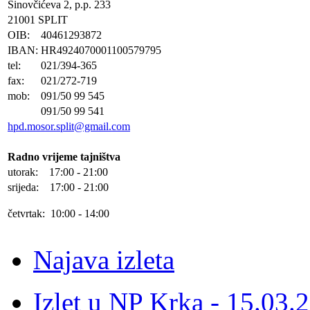
Sinovčićeva 2, p.p. 233
21001 SPLIT
OIB:
40461293872
IBAN:
HR4924070001100579795
tel:
021/394-365
fax:
021/272-719
mob:
091/50 99 545
091/50 99 541
hpd.mosor.split@gmail.com
Radno vrijeme tajništva
utorak: 17:00 - 21:00
srijeda: 17:00 - 21:00
četvrtak: 10:00 - 14:00
Najava izleta
Izlet u NP Krka - 15.03.