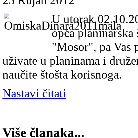
25 Rujan 2012
U utorak 02.10.2
opća planinarska 
"Mosor", pa Vas 
uživate u planinama i družen
naučite štošta korisnoga.
Nastavi čitati
Više članaka...