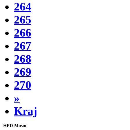
264
265
266
267
268
269
270
»
Kraj
HPD Mosor