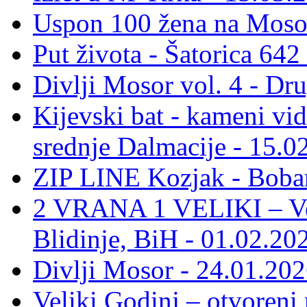
Uspon 100 žena na Moso
Put života - Šatorica 64
Divlji Mosor vol. 4 - Dr
Kijevski bat - kameni vid
srednje Dalmacije - 15.0
ZIP LINE Kozjak - Boban
2 VRANA 1 VELIKI – Vel
Blidinje, BiH - 01.02.20
Divlji Mosor - 24.01.202
Veliki Godinj – otvoreni