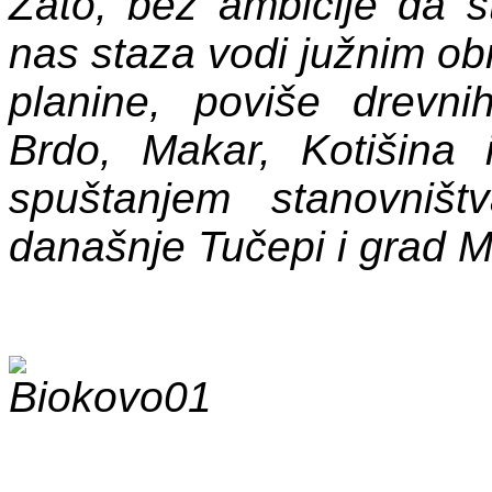
Zato, bez ambicije da 
nas staza vodi južnim ob
planine, poviše drevni
Brdo, Makar, Kotišina 
spuštanjem stanovniš
današnje Tučepi i grad 