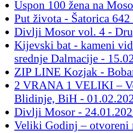
Uspon 100 žena na Moso
Put života - Šatorica 64
Divlji Mosor vol. 4 - Dr
Kijevski bat - kameni vid
srednje Dalmacije - 15.0
ZIP LINE Kozjak - Boban
2 VRANA 1 VELIKI – Vel
Blidinje, BiH - 01.02.20
Divlji Mosor - 24.01.202
Veliki Godinj – otvoreni