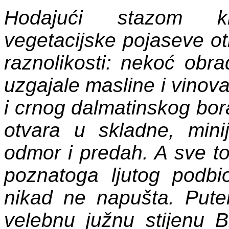
Hodajući stazom kr
vegetacijske pojaseve ot
raznolikosti: nekoć obr
uzgajale masline i vinov
i crnog dalmatinskog bor
otvara u skladne, mini
odmor i predah. A sve t
poznatoga ljutog podbi
nikad ne napušta. Put
velebnu južnu stijenu 