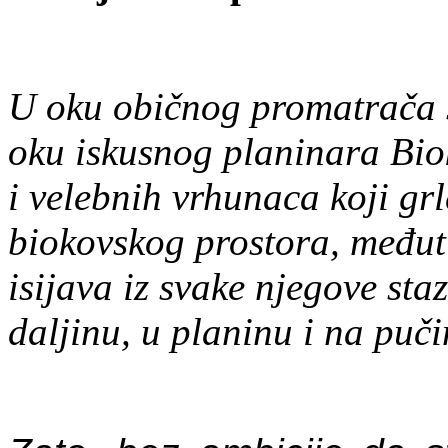
U oku običnog promatrača s
oku iskusnog planinara Biok
i velebnih vrhunaca koji gr
biokovskog prostora, međut
isijava iz svake njegove sta
daljinu, u planinu i na puči