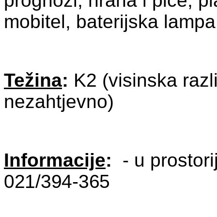
prognozi, hrana i piće, p
mobitel,
baterijska lampa
Težina
:
K2 (visinska razl
nezahtjevno)
Informacije
:
- u prostori
021/394-365