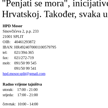
"Penjati se mora", inicijativ
Hrvatskoj. Također, svaka ul
HPD Mosor
Sinovčićeva 2, p.p. 233
21001 SPLIT
OIB:
40461293872
IBAN:
HR4924070001100579795
tel:
021/394-365
fax:
021/272-719
mob:
091/50 99 545
091/50 99 541
hpd.mosor.split@gmail.com
Radno vrijeme tajništva
utorak: 17:00 - 21:00
srijeda: 17:00 - 21:00
četvrtak: 10:00 - 14:00