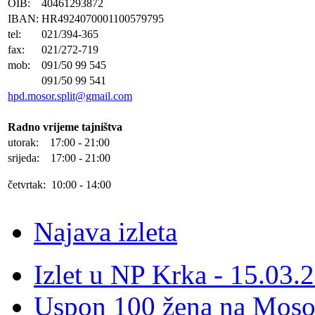
OIB:
40461293872
IBAN:
HR4924070001100579795
tel:
021/394-365
fax:
021/272-719
mob:
091/50 99 545
091/50 99 541
hpd.mosor.split@gmail.com
Radno vrijeme tajništva
utorak: 17:00 - 21:00
srijeda: 17:00 - 21:00
četvrtak: 10:00 - 14:00
Najava izleta
Izlet u NP Krka - 15.03.
Uspon 100 žena na Moso