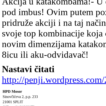
Akcija u katakombama!- U č
pod imbus! Ovim putem poz
pridruže akciji i na taj nači
svoje top kombinacije koja 
novim dimenzijama katakomb
8icu ili aku-odvidavač!
Nastavi čitati
http://penji.wordpress.com/
HPD Mosor
Sinovčićeva 2, p.p. 233
21001 SPLIT