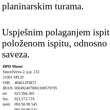
planinarskim turama.
Uspješnim polaganjem ispita
položenom ispitu, odnosno
saveza.
HPD Mosor
Sinovčićeva 2, p.p. 233
21001 SPLIT
OIB:
40461293872
IBAN:
HR4924070001100579795
tel:
021/394-365
fax:
021/272-719
mob:
091/50 99 545
091/50 99 541