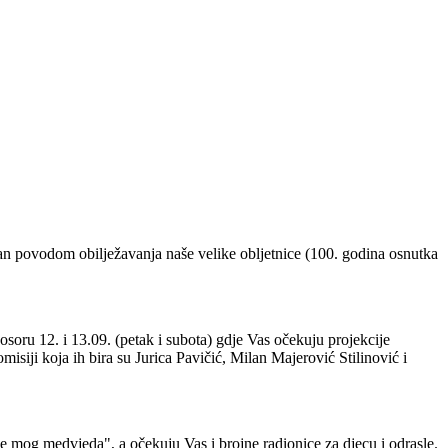
ran povodom obilježavanja naše velike obljetnice (100. godina osnutka
osoru 12. i 13.09. (petak i subota) gdje Vas očekuju projekcije
isiji koja ih bira su Jurica Pavičić, Milan Majerović Stilinović i
e mog medvjeda", a očekuju Vas i brojne radionice za djecu i odrasle.