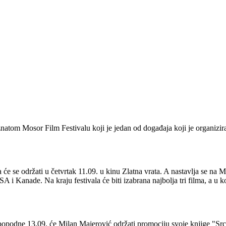
natom Mosor Film Festivalu koji je jedan od događaja koji je organizi
 će se održati u četvrtak 11.09. u kinu Zlatna vrata. A nastavlja se na M
 Kanade. Na kraju festivala će biti izabrana najbolja tri filma, a u kom
 popodne 13.09. će Milan Majerović održati promociju svoje knjige "Src