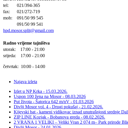
tel:
021/394-365
fax:
021/272-719
mob:
091/50 99 545
091/50 99 541
hpd.mosor.split@gmail.com
Radno vrijeme tajništva
utorak: 17:00 - 21:00
srijeda: 17:00 - 21:00
četvrtak: 10:00 - 14:00
Najava izleta
Izlet u NP Krka - 15.03.2026.
Uspon 100 žena na Mosor - 08.03.2026
Put života - Šatorica 642 m/nV - 01.03.2026
Divlji Mosor vol. 4 - Drugi pokušaj - 21.02.2026.
Kijevski bat - kameni vidikovac iznad unutrašnjosti srednje Da
ZIP LINE Kozjak - Bobanova greda - 08.02.2026.
2 VRANA 1 VELIKI – Veliki Vran 2 074 m– Park prirode Blid
Divlji Mosor - 24.01.2026.