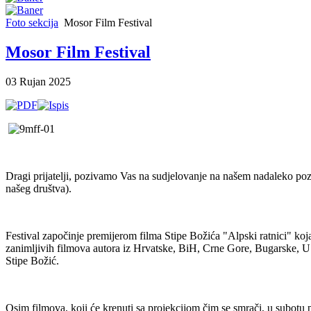
Foto sekcija
Mosor Film Festival
Mosor Film Festival
03 Rujan 2025
Dragi prijatelji, pozivamo Vas na sudjelovanje na našem nadaleko poz
našeg društva).
Festival započinje premijerom filma Stipe Božića "Alpski ratnici" koja
zanimljivih filmova autora iz Hrvatske, BiH, Crne Gore, Bugarske, USA i
Stipe Božić.
Osim filmova, koji će krenuti sa projekcijom čim se smrači, u subotu