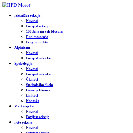
Izletnička sekcija
Novosti
Povijest sekcije
100 žena na vrh Mosora
Dan mosoraša
Program izleta
Alpinizam
Novosti
Povijest odsjeka
Speleologija
Novosti
Povijest odsjeka
Članovi
Speleološka škola
Galerija filmova
Linkovi
Kontakt
Markacijska
Novosti
Povijest sekcije
Foto sekcija
Novosti