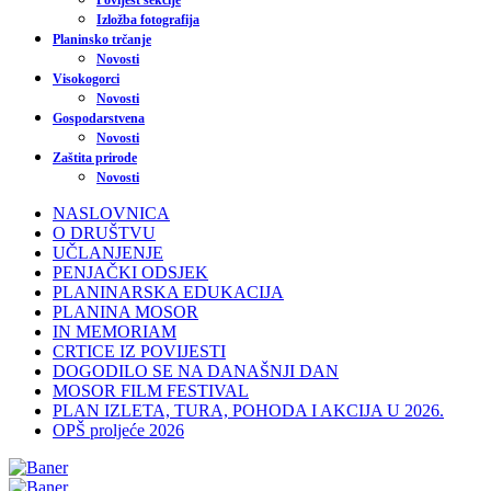
Povijest sekcije
Izložba fotografija
Planinsko trčanje
Novosti
Visokogorci
Novosti
Gospodarstvena
Novosti
Zaštita prirode
Novosti
NASLOVNICA
O DRUŠTVU
UČLANJENJE
PENJAČKI ODSJEK
PLANINARSKA EDUKACIJA
PLANINA MOSOR
IN MEMORIAM
CRTICE IZ POVIJESTI
DOGODILO SE NA DANAŠNJI DAN
MOSOR FILM FESTIVAL
PLAN IZLETA, TURA, POHODA I AKCIJA U 2026.
OPŠ proljeće 2026