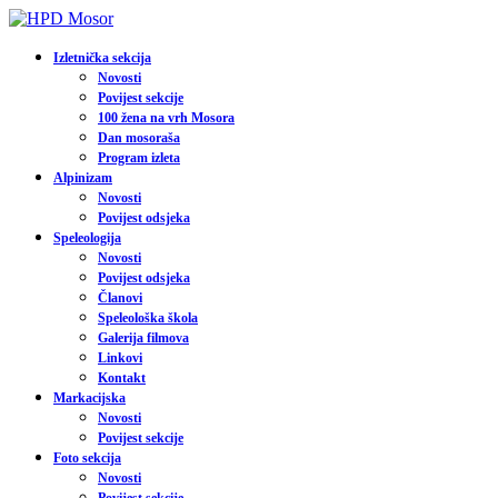
Izletnička sekcija
Novosti
Povijest sekcije
100 žena na vrh Mosora
Dan mosoraša
Program izleta
Alpinizam
Novosti
Povijest odsjeka
Speleologija
Novosti
Povijest odsjeka
Članovi
Speleološka škola
Galerija filmova
Linkovi
Kontakt
Markacijska
Novosti
Povijest sekcije
Foto sekcija
Novosti