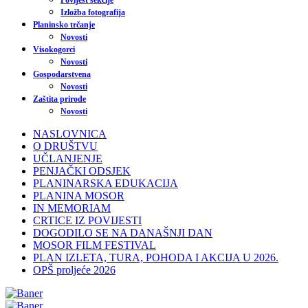
Povijest sekcije
Izložba fotografija
Planinsko trčanje
Novosti
Visokogorci
Novosti
Gospodarstvena
Novosti
Zaštita prirode
Novosti
NASLOVNICA
O DRUŠTVU
UČLANJENJE
PENJAČKI ODSJEK
PLANINARSKA EDUKACIJA
PLANINA MOSOR
IN MEMORIAM
CRTICE IZ POVIJESTI
DOGODILO SE NA DANAŠNJI DAN
MOSOR FILM FESTIVAL
PLAN IZLETA, TURA, POHODA I AKCIJA U 2026.
OPŠ proljeće 2026