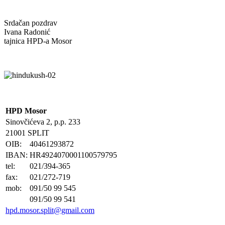
Srdačan pozdrav
Ivana Radonić
tajnica HPD-a Mosor
HPD Mosor
Sinovčićeva 2, p.p. 233
21001 SPLIT
OIB:
40461293872
IBAN:
HR4924070001100579795
tel:
021/394-365
fax:
021/272-719
mob:
091/50 99 545
091/50 99 541
hpd.mosor.split@gmail.com