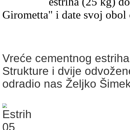
estriha (25 kg) 
Girometta" i date svoj obol
Vreće cementnog estriha 
Strukture i dvije odvožen
odradio nas
Željko Šimek