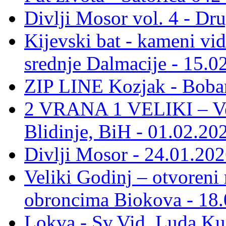
Divlji Mosor vol. 4 - Dr
Kijevski bat - kameni vid
srednje Dalmacije - 15.0
ZIP LINE Kozjak - Boban
2 VRANA 1 VELIKI – Vel
Blidinje, BiH - 01.02.20
Divlji Mosor - 24.01.202
Veliki Godinj – otvoreni
obroncima Biokova - 18.
Lokva - Sv.Vid, Luda Ku