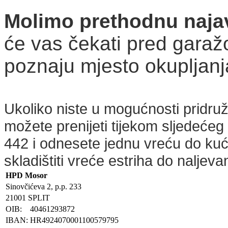
Molimo prethodnu najav
će vas čekati pred garaž
poznaju mjesto okupljanj
Ukoliko niste u mogućnosti pridruž
možete prenijeti tijekom sljedećeg 
442 i odnesete jednu vreću do kuć
skladištiti vreće estriha do nalje
HPD Mosor
Sinovčićeva 2, p.p. 233
21001 SPLIT
OIB:
40461293872
IBAN:
HR4924070001100579795