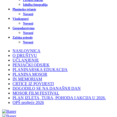
Povijest sekcije
Izložba fotografija
Planinsko trčanje
Novosti
Visokogorci
Novosti
Gospodarstvena
Novosti
Zaštita prirode
Novosti
NASLOVNICA
O DRUŠTVU
UČLANJENJE
PENJAČKI ODSJEK
PLANINARSKA EDUKACIJA
PLANINA MOSOR
IN MEMORIAM
CRTICE IZ POVIJESTI
DOGODILO SE NA DANAŠNJI DAN
MOSOR FILM FESTIVAL
PLAN IZLETA, TURA, POHODA I AKCIJA U 2026.
OPŠ proljeće 2026