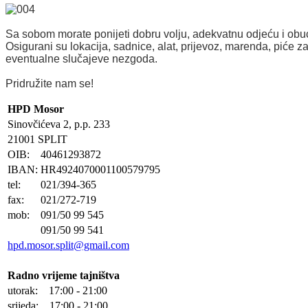
Sa sobom morate ponijeti dobru volju, adekvatnu odjeću i obuć
Osigurani su lokacija, sadnice, alat, prijevoz, marenda, piće z
eventualne slučajeve nezgoda.
Pridružite nam se!
HPD Mosor
Sinovčićeva 2, p.p. 233
21001 SPLIT
OIB:
40461293872
IBAN:
HR4924070001100579795
tel:
021/394-365
fax:
021/272-719
mob:
091/50 99 545
091/50 99 541
hpd.mosor.split@gmail.com
Radno vrijeme tajništva
utorak: 17:00 - 21:00
srijeda: 17:00 - 21:00