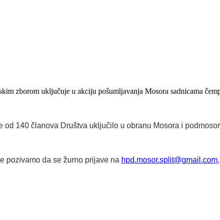
tskim zborom uključuje u akciju pošumljavanja Mosora sadnicama čemp
e od 140 članova Društva uključilo u obranu Mosora i podmosorsk
ane pozivamo da se žurno prijave na
hpd.mosor.split@gmail.com