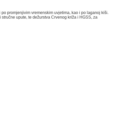
 po promjenjivim vremenskim uvjetima, kao i po laganoj kiši.
 i stručne upute, te dežurstva Crvenog križa i HGSS, za