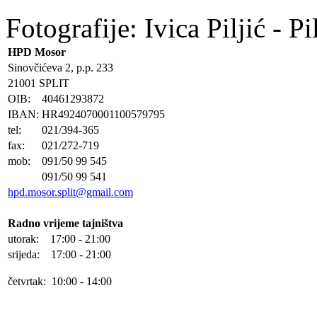
Fotografije: Ivica Piljić - Pi
HPD Mosor
Sinovčićeva 2, p.p. 233
21001 SPLIT
OIB:
40461293872
IBAN:
HR4924070001100579795
tel:
021/394-365
fax:
021/272-719
mob:
091/50 99 545
091/50 99 541
hpd.mosor.split@gmail.com
Radno vrijeme tajništva
utorak: 17:00 - 21:00
srijeda: 17:00 - 21:00
četvrtak: 10:00 - 14:00