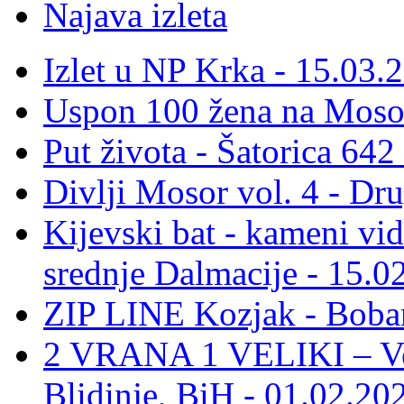
Najava izleta
Izlet u NP Krka - 15.03.
Uspon 100 žena na Moso
Put života - Šatorica 64
Divlji Mosor vol. 4 - Dr
Kijevski bat - kameni vid
srednje Dalmacije - 15.0
ZIP LINE Kozjak - Boban
2 VRANA 1 VELIKI – Vel
Blidinje, BiH - 01.02.20